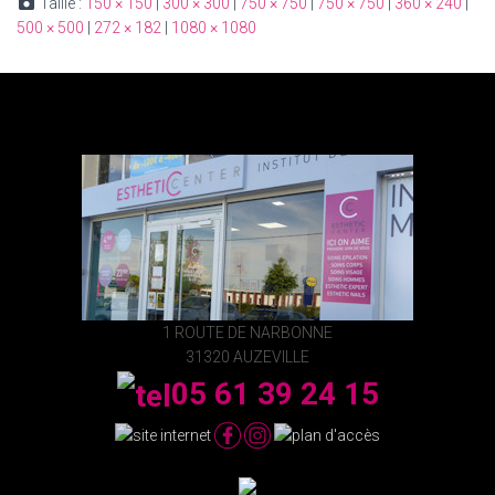
Taille :
150 × 150
|
300 × 300
|
750 × 750
|
750 × 750
|
360 × 240
|
500 × 500
|
272 × 182
|
1080 × 1080
1 ROUTE DE NARBONNE
31320 AUZEVILLE
05 61 39 24 15