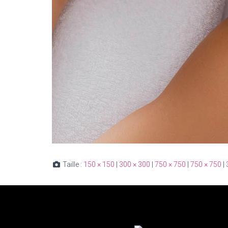
Taille :
150 × 150
|
300 × 300
|
750 × 750
|
750 × 750
|