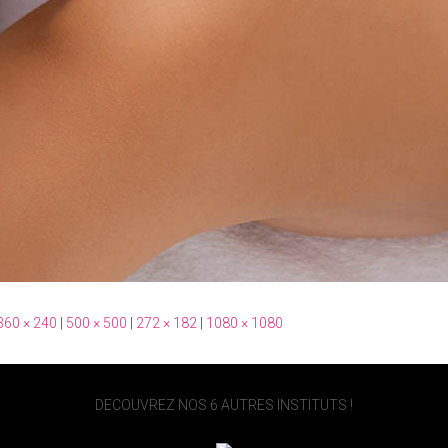
360 × 240
|
500 × 500
|
272 × 182
|
1080 × 1080
DECOUVREZ NOS 6 AUTRES INSTITUTS !