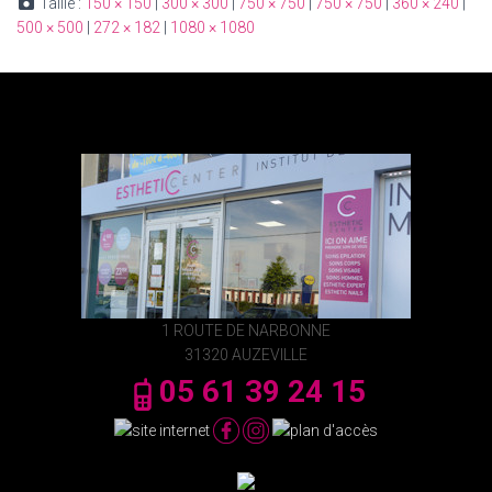
Taille :
150 × 150
|
300 × 300
|
750 × 750
|
750 × 750
|
360 × 240
|
500 × 500
|
272 × 182
|
1080 × 1080
1 ROUTE DE NARBONNE
31320 AUZEVILLE
05 61 39 24 15