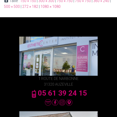
Taille :
150 × 150
|
300 × 300
|
750 × 750
|
750 × 750
|
360 × 240
|
500 × 500
|
272 × 182
|
1080 × 1080
1 ROUTE DE NARBONNE
31320 AUZEVILLE
05 61 39 24 15