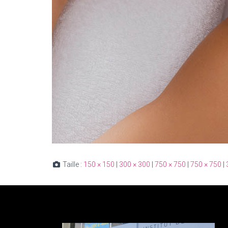
Taille :
150 × 150
|
300 × 300
|
750 × 750
|
750 × 750
|