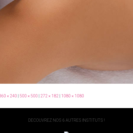
360 × 240
|
500 × 500
|
272 × 182
|
1080 × 1080
DECOUVREZ NOS 6 AUTRES INSTITUTS !