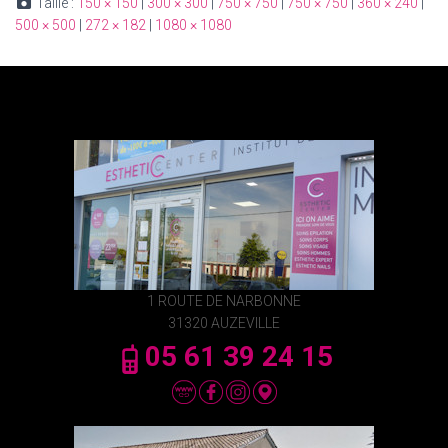
Taille :
150 × 150
|
300 × 300
|
750 × 750
|
750 × 750
|
360 × 240
|
500 × 500
|
272 × 182
|
1080 × 1080
1 ROUTE DE NARBONNE
31320 AUZEVILLE
05 61 39 24 15