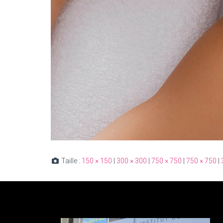
Taille :
150 × 150
|
300 × 300
|
750 × 750
|
750 × 750
|