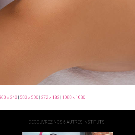
360 × 240
|
500 × 500
|
272 × 182
|
1080 × 1080
DECOUVREZ NOS 6 AUTRES INSTITUTS !